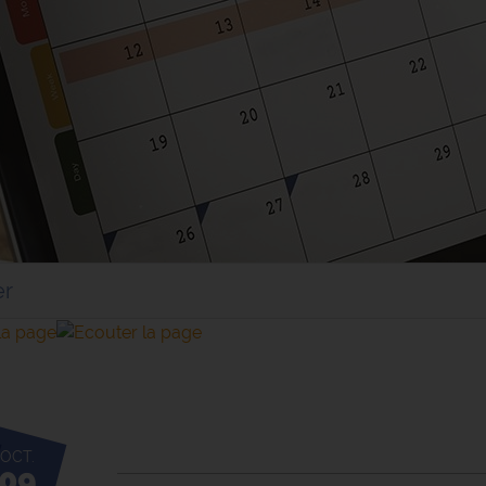
er
OCT.
09