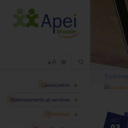
A
A
S’inform
L’association
Etablissements et services
S’informer
OCT.
03