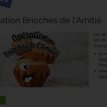
ation Brioches de l'Amitié
Les ter
lors de
de proj
la c
handi
Thion
l'am
Saint