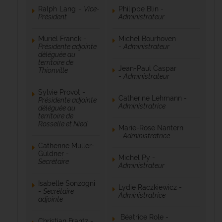
Ralph Lang -
Vice-
Philippe Blin -
Président
Administrateur
Muriel Franck -
Michel Bourhoven
Présidente adjointe
-
Administrateur
déléguée au
territoire de
Jean-Paul Caspar
Thionville
-
Administrateur
Sylvie Provot -
Catherine Lehmann -
Présidente adjointe
Administratrice
déléguée au
territoire de
Rosselle et Nied
Marie-Rose Nantern
-
Administratrice
Catherine Muller-
Güldner -
Michel Py -
Secrétaire
Administrateur
Isabelle Sonzogni
Lydie Raczkiewicz -
-
Secrétaire
Administratrice
adjointe
Béatrice Role -
Christian Frantz -