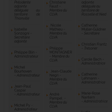
Présidente
Christiane
adjointe
adjointe
Faust -
déléguée au
déléguée au
Membre du
territoire de
territoire de
CLVA
Rosselle et Nied
Thionville
Nicole
Catherine
Isabelle
Mathieu -
Muller-Güldner
Sonzogni -
Membre du
-
Secrétaire
Secrétaire
CLVA
adjointe
Christian Frantz
Philippe
-
Trésorier
Philippe Blin -
MONTAGNER
Administrateur
-
Membre du
Carole Bach -
CLVA
Administratrice
Michel
Bourhoven
Jean-Claude
Catherine
-
Administrateur
Negri -
Lehmann -
Membre du
Administratrice
CLVA
Jean-Paul
Caspar
Marie-Rose
-
Administrateur
André
Nantern
Pampel -
-
Administratrice
Membre du
Michel Py -
CLVA
Administrateur