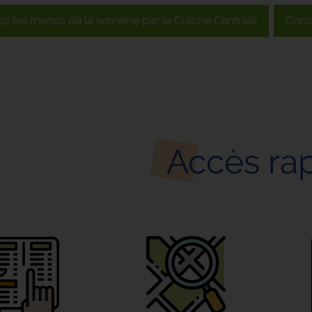
z les menus de la semaine par la Cuisine Centrale
Consu
Accès ra