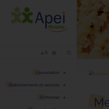
A
A
L’association
Etablissements et services
S’informer
Me