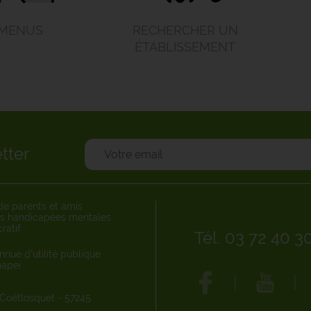
MENUS
RECHERCHER UN
ÉTABLISSEMENT
tter
de parents et amis
s handicapées mentales
ratif
Tél. 03 72 40 3
nnue d’utilité publique
Unapei
|
|
 Coëtlosquet - 57245