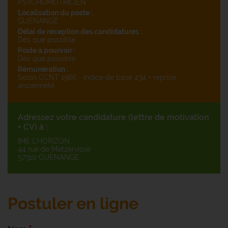
PSYCHOMOTRICIEN
Localisation du poste :
GUENANGE
Délai de réception des candidatures :
Dès que possible
Poste à pourvoir :
Dès que possible
Rémunération :
Selon CCNT 1966 - Indice de base 434 + reprise
ancienneté
Adressez votre candidature (lettre de motivation
+ CV) à :
IME L’HORIZON
44 rue de Metzervisse
57310 GUENANGE
Postuler en ligne