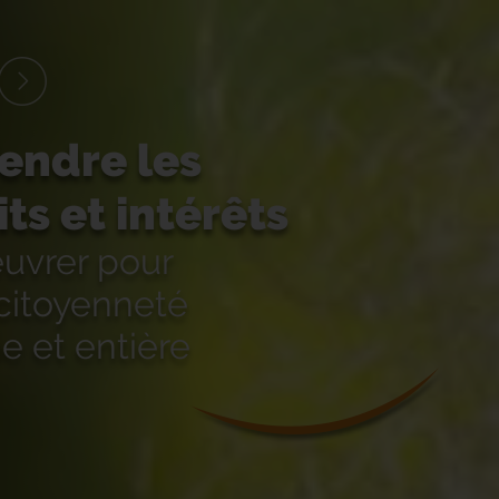
endre les
its et intérêts
euvrer pour
citoyenneté
e et entière