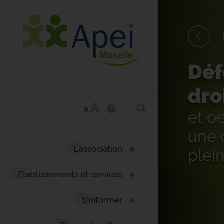
Déf
dro
A
A
et o
une 
L’association
plein
Etablissements et services
S’informer