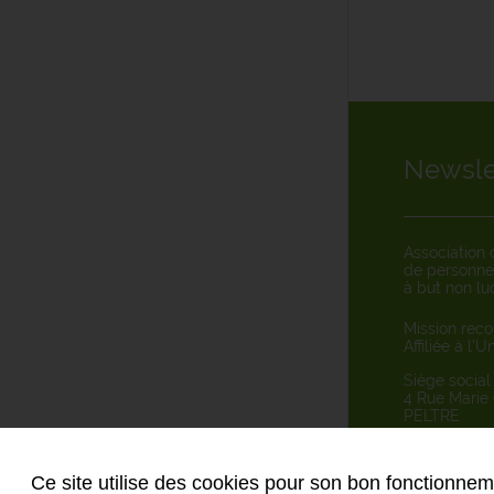
Newsle
Association 
de personne
à but non luc
Mission reco
Affiliée à l’
Siège social
4 Rue Marie
PELTRE
Ce site utilise des cookies pour son bon fonctionneme