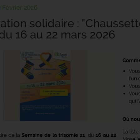
2 Février 2026
ation solidaire : "Chaussett
" du 16 au 22 mars 2026
Commen
Vous
l'un
Vous
Vous
qui f
Où nou
La liste
dre de la
Semaine de la trisomie 21
, du
16 au 22
Moselle