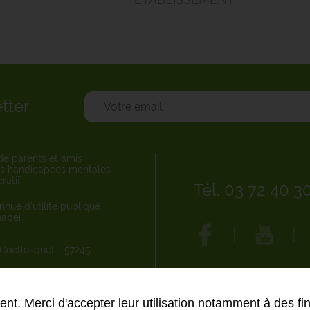
tter
de parents et amis
s handicapées mentales
ratif
Tél. 03 72 40 3
nnue d’utilité publique
Unapei
|
|
 Coëtlosquet - 57245
nt. Merci d'accepter leur utilisation notamment à des fin