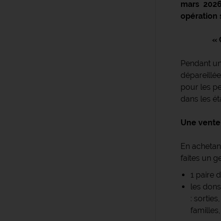
mars 202
opération 
« 
Pendant un
dépareillée
pour les p
dans les ét
Une vente 
En achetan
faites un g
1 paire 
les dons
: sortie
familles,.