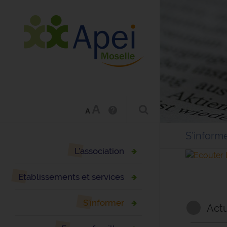
A
A
S’inform
L’association
Etablissements et services
S’informer
Actu