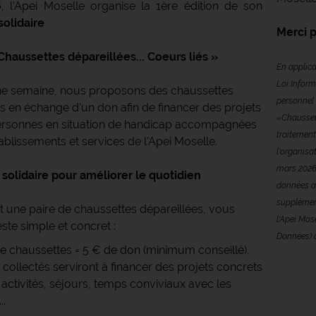
6
, l'Apei Moselle organise la 1ère édition de son
solidaire
Merci p
Chaussettes dépareillées... Coeurs liés »
En applica
Loi Inform
e semaine, nous proposons des chaussettes
personnel 
s en échange d'un don afin de financer des projets
«Chaussett
ersonnes en situation de handicap accompagnées
traitement 
ablissements et services de l'Apei Moselle.
l'organisa
mars 2026.
solidaire pour améliorer le quotidien
données ai
supplément
t une paire de chaussettes dépareillées, vous
l'Apei Mos
este simple et concret :
Données) à
de chaussettes = 5 € de don (minimum conseillé).
 collectés serviront à financer des projets concrets
s, activités, séjours, temps conviviaux avec les
..