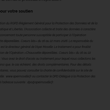
our votre soutien
tion du RGPD (Règlement Général pour la Protection des Données) et de la
atique et Libertés, l'Association collecte et traite des données à caractère
concernant toute personne susceptible de participer à l'Opération
e dépareillées...Coeurs liés» du 16 au 22 mars 2026. Le responsable du
est le directeur général de l'Apei Moselle. Le traitement a pour finalité
tion de l'Opération «Chaussette dépareillées...Coeurs liés» du 16 au 22
 Vous avez le droit d'accès au traitement pour lequel nous collectons les
nsi que, le cas échéant, des droits complémentaires. Pour des détails
aires, vous pouvez consulter la charte de confidentialité sur le site de
elle : www.apeimoselle.fr ou contacter le DPD (Délégué à la Protection des
 l'adresse suivante : dpo@apeimoselle.fr.