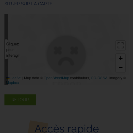
SITUER SUR LA CARTE
Cliquez
pour
interagir
+
−
Leaflet
|
Map data ©
OpenStreetMap
contributors,
CC-BY-SA
, Imagery ©
Mapbox
RETOUR
Accès rapide