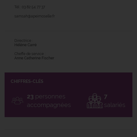
Tél :
03 82 54 77 37
samsah@apeimoselle.fr
Directrice
:
Hélène Carré
Cheffe de service
:
Anne Catherine Fischer
CHIFFRES-CLÉS
23
personnes
7
accompagnées
salariés