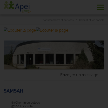
Tog
Etablissements et services
Habitat et vie sociale
Envoyer un message
SAMSAH
89 Chemin du coteau
57100 Thionville